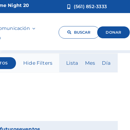
Night 2026!
(561) 852-3333
comunicación
BUSCAR
DONAR
n
Navegac
Hide Filters
Lista
Mes
Día
TOS
de
vistas
de
Evento
futuroseventos
.