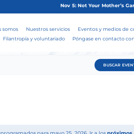
Nov 5:
Not Your Mother’s Game 
Eventos
s somos
Nuestros servicios
Eventos y medios de 
Filantropía y voluntariado
Póngase en contacto co
BUSCAR EVEN
 programados para mayo 25, 2026. Ir a los
próximos 