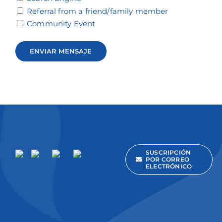
Referral from a friend/family member
Community Event
SUSCRIPCIÓN
POR CORREO
ELECTRÓNICO