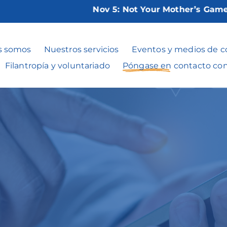
Nov 5:
Not Your Mother’s Game Night
s somos
Nuestros servicios
Eventos y medios de 
Filantropía y voluntariado
Póngase en contacto co