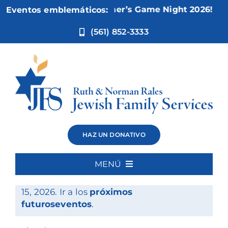
Ir
Nov 5:
Not Your Mother’s Game Night 2026!
Eventos emblemáticos:
al
contenido
(561) 852-3333
Eventos
HAZ UN DONATIVO
MENÚ
Eventos
No hay eventos programados para mayo
Inicio
15, 2026. Ir a los
próximos
Notice
for
futuroseventos
.
Quiénes somos