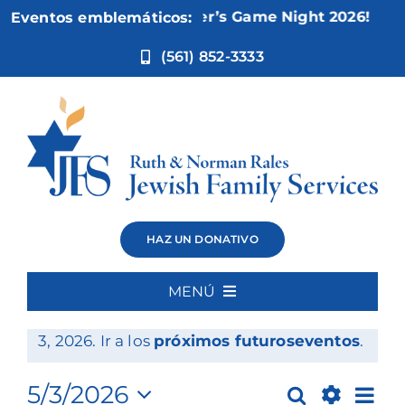
Ir
Nov 5:
Not Your Mother’s Game Night 2026!
Eventos emblemáticos:
al
contenido
(561) 852-3333
Eventos
HAZ UN DONATIVO
MENÚ
Eventos
No hay eventos programados para mayo
Inicio
Notice
3, 2026. Ir a los
próximos futuroseventos
.
for
Quiénes somos
Na
5/3/2026
Buscar
Día