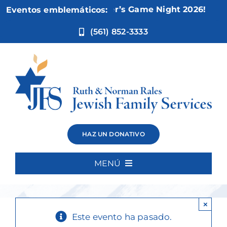
Ir
Nov 5:
Not Your Mother’s Game Night 2026!
Eventos emblemáticos:
al
contenido
(561) 852-3333
Faulk Center
HAZ UN DONATIVO
Proclamation
MENÚ
Inicio
×
Quiénes somos
Este evento ha pasado.