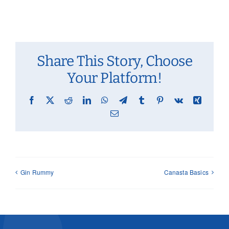
Share This Story, Choose
Your Platform!
Facebook
X
Reddit
LinkedIn
WhatsApp
Telegram
Tumblr
Pinterest
Vk
Xing
Email
Gin Rummy
Canasta Basics