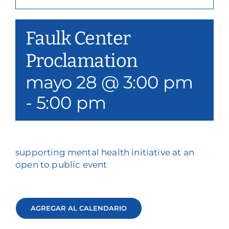
Nuestros servicios
Faulk Center
Eventos y medios de comunicación
Proclamation
Filantropía y voluntariado
mayo 28 @ 3:00 pm
Póngase en contacto con
-
5:00 pm
Buscar en
Donar
supporting mental health initiative at an
open to public event
AGREGAR AL CALENDARIO