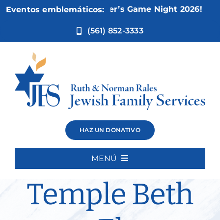
Ir
Nov 5:
Not Your Mother’s Game Night 2026!
Eventos emblemáticos:
al
contenido
(561) 852-3333
Bereavement
HAZ UN DONATIVO
Group –
MENÚ
Inicio
Temple Beth
Quiénes somos