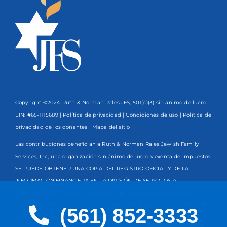
Copyright ©2024 Ruth & Norman Rales JFS, 501(c)(3) sin ánimo de lucro
EIN: #65-1115689 |
Política de privacidad
|
Condiciones de uso
|
Política de
privacidad de los donantes
| Mapa del sitio
Las contribuciones benefician a Ruth & Norman Rales Jewish Family
Services, Inc, una organización sin ánimo de lucro y exenta de impuestos.
SE PUEDE OBTENER UNA COPIA DEL REGISTRO OFICIAL Y DE LA
INFORMACIÓN FINANCIERA EN LA DIVISIÓN DE SERVICIOS AL
CONSUMIDOR EN www.FloridaConsumerHelp.com O LLAMANDO AL
TELÉFONO GRATUITO
800-435-7352
DENTRO DEL ESTADO. EL REGISTRO
(561) 852-3333
NO IMPLICA RESPALDO, APROBACIÓN O RECOMENDACIÓN POR PARTE
English