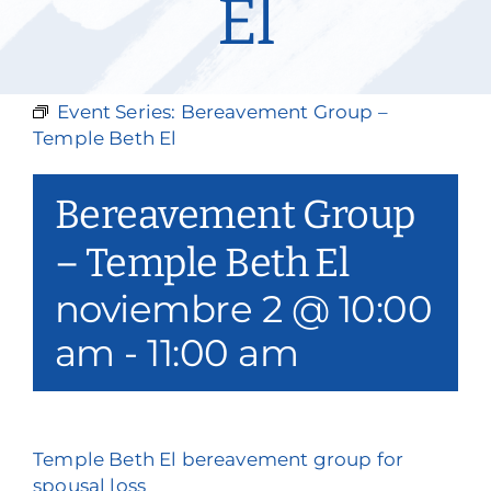
El
Nuestros servicios
Eventos y medios de comunicación
Event Series:
Bereavement Group –
Filantropía y voluntariado
Temple Beth El
Póngase en contacto con
Bereavement Group
Buscar en
– Temple Beth El
noviembre 2 @ 10:00
Donar
am
-
11:00 am
Temple Beth El bereavement group for
spousal loss