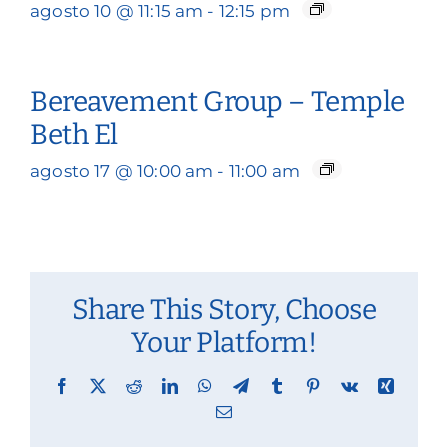
agosto 10 @ 11:15 am
-
12:15 pm
Bereavement Group – Temple
Beth El
agosto 17 @ 10:00 am
-
11:00 am
Share This Story, Choose
Your Platform!
Facebook
X
Reddit
LinkedIn
WhatsApp
Telegram
Tumblr
Pinterest
Vk
Xing
Email