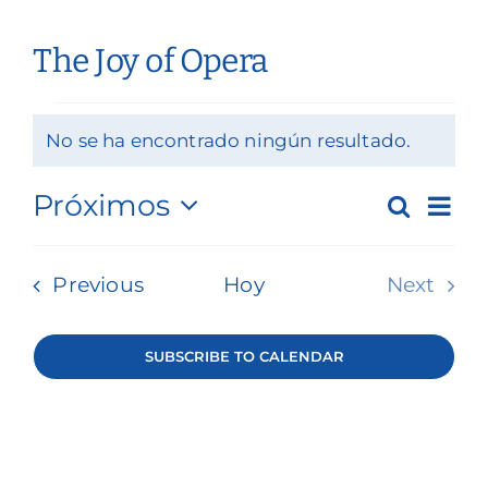
Nuestros servicios
The Joy of Opera
Eventos y medios de comunicación
Eventos
Filantropía y voluntariado
No se ha encontrado ningún resultado.
Notice
Póngase en contacto con
Na
Próximos
Buscar
Búsq
Summ
Select
de
Buscar en
y
date.
Eventos
Previous
Hoy
Next
vis
Donar
naveg
Evento
de
de
SUBSCRIBE TO CALENDAR
Ev
vistas
de