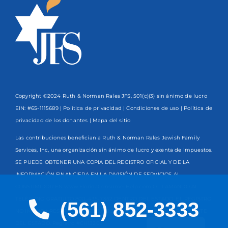
Copyright ©2024 Ruth & Norman Rales JFS, 501(c)(3) sin ánimo de lucro
EIN: #65-1115689 |
Política de privacidad
|
Condiciones de uso
|
Política de
privacidad de los donantes
| Mapa del sitio
Las contribuciones benefician a Ruth & Norman Rales Jewish Family
Services, Inc, una organización sin ánimo de lucro y exenta de impuestos.
SE PUEDE OBTENER UNA COPIA DEL REGISTRO OFICIAL Y DE LA
INFORMACIÓN FINANCIERA EN LA DIVISIÓN DE SERVICIOS AL
CONSUMIDOR EN www.FloridaConsumerHelp.com O LLAMANDO AL
TELÉFONO GRATUITO
800-435-7352
DENTRO DEL ESTADO. EL REGISTRO
(561) 852-3333
NO IMPLICA RESPALDO, APROBACIÓN O RECOMENDACIÓN POR PARTE
English
DEL ESTADO. Registro #CH13203