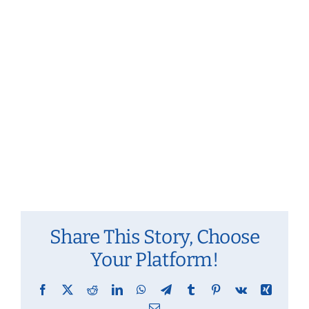
Event
Share This Story, Choose
Your Platform!
Facebook
X
Reddit
LinkedIn
WhatsApp
Telegram
Tumblr
Pinterest
Vk
Xing
Email