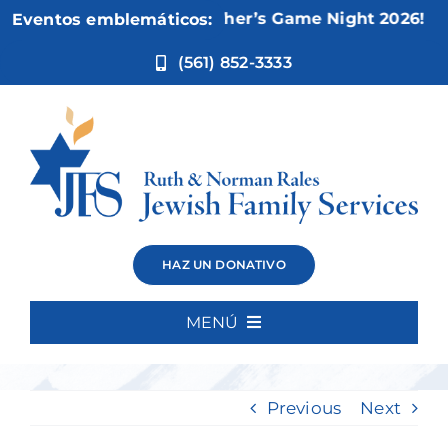
Ir
Nov 5:
Not Your Mother’s Game Night 2026!
Eventos emblemáticos:
al
contenido
(561) 852-3333
The Joy of
HAZ UN DONATIVO
Opera
MENÚ
Inicio
Previous
Next
Quiénes somos