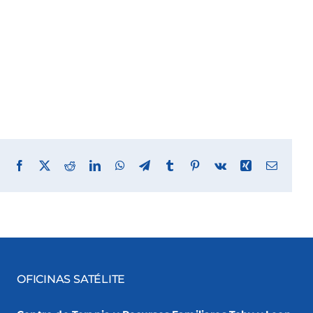
Facebook
X
Reddit
LinkedIn
WhatsApp
Telegram
Tumblr
Pinterest
Vk
Xing
Email
OFICINAS SATÉLITE