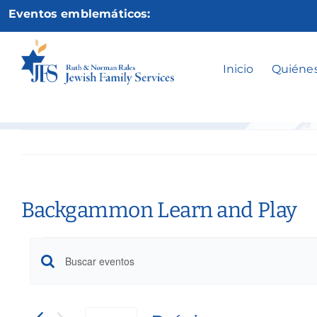
Ir
Eventos emblemáticos:
al
contenido
Backg
Inicio
Quiéne
Backgammon Learn and Play
Eventos
Búsqueda
Introduce
la
y
palabra