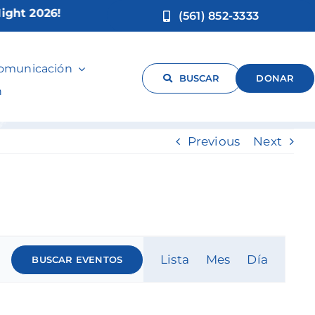
t 2026!
(561) 852-3333
d Play
comunicación
BUSCAR
DONAR
n
Previous
Next
Navegac
Lista
Mes
Día
BUSCAR EVENTOS
de
vistas