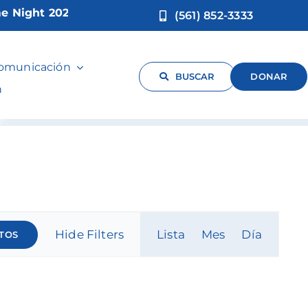
ight 2026!
(561) 852-3333
o
comunicación
BUSCAR
DONAR
n
Navegac
Hide Filters
Lista
Mes
Día
TOS
de
vistas