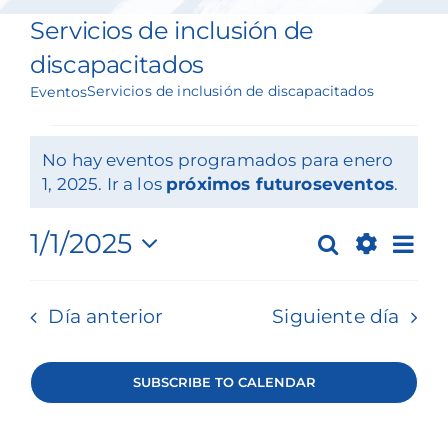
Nuestros servicios
Servicios de inclusión de
discapacitados
Eventos y medios de comunicación
Servicios de inclusión de discapacitados
Eventos
Filantropía y voluntariado
Eventos
No hay eventos programados para enero
Póngase en contacto con
for
Notice
1, 2025. Ir a los
próximos futuroseventos
.
enero
Buscar en
Na
1/1/2025
Buscar
Búsque
Día
1,
Show
Seleccionar
de
Donar
Filters
y
fecha.
2025
Día anterior
Siguiente día
vis
navegac
de
de
SUBSCRIBE TO CALENDAR
Ev
vistas