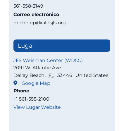
561-558-2149
Correo electrónico
michelep@ralesjfs.org
Lugar
JFS Weisman Center (WDCC)
7091 W. Atlantic Ave.
Delray Beach
,
FL
33446
United States
+ Google Map
Phone
+1 561-558-2100
View Lugar Website