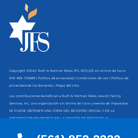
Copyright ©2024 Ruth & Norman Rales JFS, 501(c)(3) sin ánimo de lucro
EIN: #65-1115689 |
Política de privacidad
|
Condiciones de uso
|
Política de
privacidad de los donantes
| Mapa del sitio
Las contribuciones benefician a Ruth & Norman Rales Jewish Family
Services, Inc, una organización sin ánimo de lucro y exenta de impuestos.
SE PUEDE OBTENER UNA COPIA DEL REGISTRO OFICIAL Y DE LA
INFORMACIÓN FINANCIERA EN LA DIVISIÓN DE SERVICIOS AL
CONSUMIDOR EN www.FloridaConsumerHelp.com O LLAMANDO AL
TELÉFONO GRATUITO
800-435-7352
DENTRO DEL ESTADO. EL REGISTRO