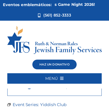
Ir
Nov 5:
Not Your Mother’s Game Night 2026!
Eventos emblemáticos:
al
contenido
(561) 852-3333
Yiddish Club
HAZ UN DONATIVO
MENÚ
×
Este evento ha pasado.
Inicio
Quiénes somos
Event Series:
Yiddish Club