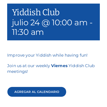
Nuestros servicios
Yiddish Club
Eventos y medios de comunicación
julio 24 @ 10:00 am
-
11:30 am
Filantropía y voluntariado
Póngase en contacto con
Buscar en
Improve your Yiddish while having fun!
Join us at our weekly
Viernes
Yiddish Club
Donar
meetings!
AGREGAR AL CALENDARIO