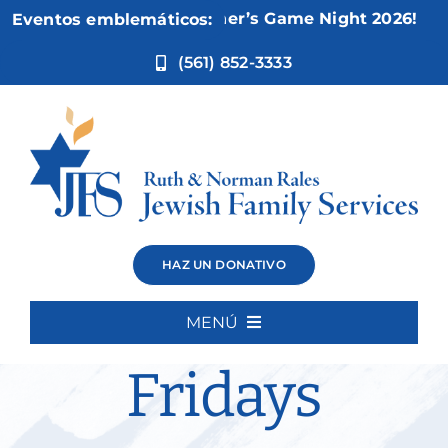
Ir
Nov 5:
Not Your Mother’s Game Night 2026!
Eventos emblemáticos:
al
contenido
(561) 852-3333
Weisman
HAZ UN DONATIVO
Movies
MENÚ
Inicio
Fridays
Quiénes somos