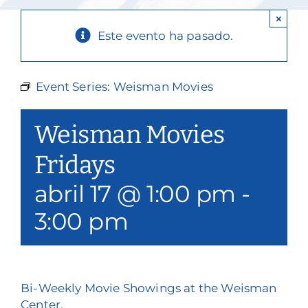
Nuestros servicios
×
Este evento ha pasado.
Eventos y medios de comunicación
Filantropía y voluntariado
Event Series:
Weisman Movies
Póngase en contacto con
Weisman Movies
Buscar en
Fridays
abril 17 @ 1:00 pm
-
Donar
3:00 pm
Bi-Weekly Movie Showings at the Weisman
Center.