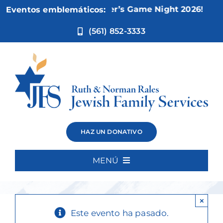
Ir
Nov 5:
Not Your Mother’s Game Night 2026!
Eventos emblemáticos:
al
contenido
(561) 852-3333
Watercolor
HAZ UN DONATIVO
Painting
MENÚ
Inicio
×
Quiénes somos
Este evento ha pasado.