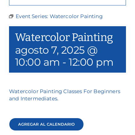
Nuestros servicios
Event Series:
Watercolor Painting
Eventos y medios de comunicación
Watercolor Painting
Filantropía y voluntariado
agosto 7, 2025 @
Póngase en contacto con
10:00 am
-
12:00 pm
Buscar en
Donar
Watercolor Painting Classes For Beginners
and Intermediates.
AGREGAR AL CALENDARIO