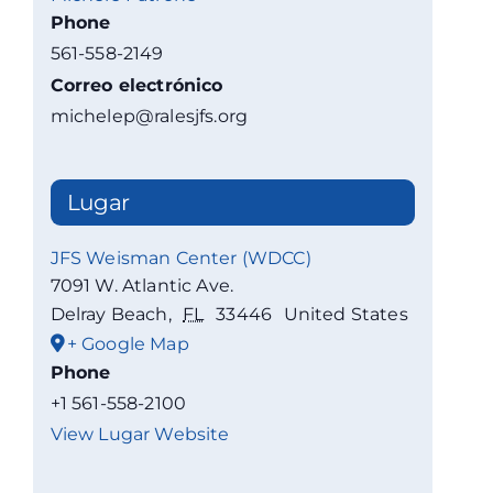
Phone
561-558-2149
Correo electrónico
michelep@ralesjfs.org
Lugar
JFS Weisman Center (WDCC)
7091 W. Atlantic Ave.
Delray Beach
,
FL
33446
United States
+ Google Map
Phone
+1 561-558-2100
View Lugar Website