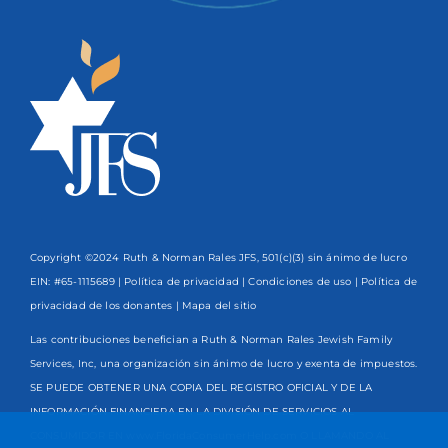
Copyright ©2024 Ruth & Norman Rales JFS, 501(c)(3) sin ánimo de lucro
EIN: #65-1115689 |
Política de privacidad
|
Condiciones de uso
|
Política de
privacidad de los donantes
| Mapa del sitio
Las contribuciones benefician a Ruth & Norman Rales Jewish Family
Services, Inc, una organización sin ánimo de lucro y exenta de impuestos.
SE PUEDE OBTENER UNA COPIA DEL REGISTRO OFICIAL Y DE LA
INFORMACIÓN FINANCIERA EN LA DIVISIÓN DE SERVICIOS AL
CONSUMIDOR EN www.FloridaConsumerHelp.com O LLAMANDO AL