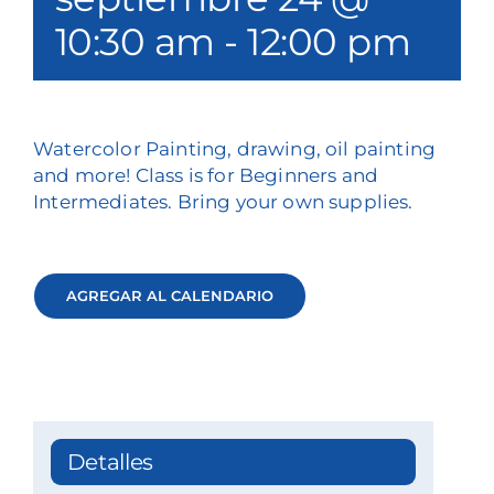
Nuestros servicios
10:30 am
-
12:00 pm
Eventos y medios de comunicación
Filantropía y voluntariado
Watercolor Painting, drawing, oil painting
and more! Class is for Beginners and
Póngase en contacto con
Intermediates. Bring your own supplies.
Buscar en
AGREGAR AL CALENDARIO
Donar
Detalles