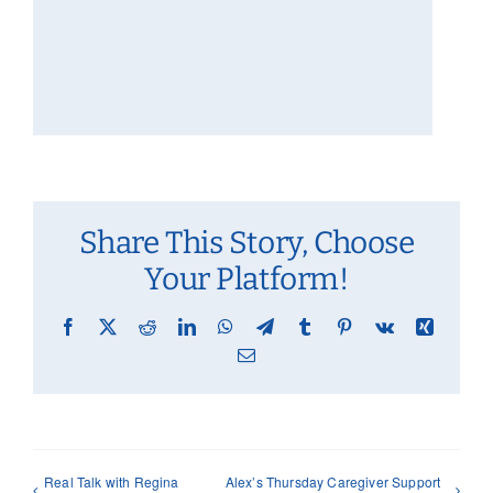
Share This Story, Choose
Your Platform!
Facebook
X
Reddit
LinkedIn
WhatsApp
Telegram
Tumblr
Pinterest
Vk
Xing
Email
Real Talk with Regina
Alex’s Thursday Caregiver Support