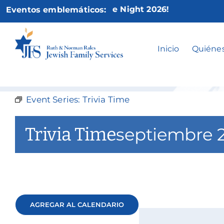
Ir
Not Your Mother’s Game Night 2026!
Eventos emblemáticos:
al
contenido
Inicio
Quiéne
Event Series:
Trivia Time
Trivia Time
septiembre 
AGREGAR AL CALENDARIO