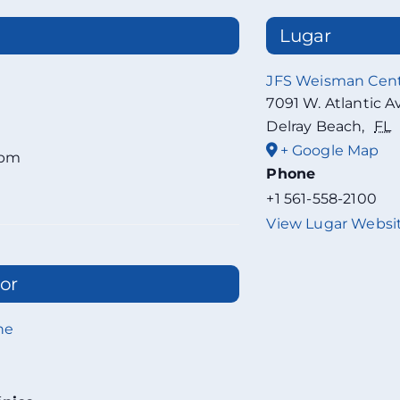
Lugar
JFS Weisman Cen
7091 W. Atlantic A
9
Delray Beach
,
FL
+ Google Map
 pm
Phone
+1 561-558-2100
View Lugar Websi
or
ne