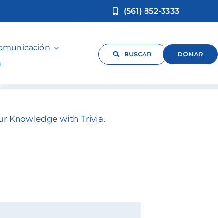
(561) 852-3333
comunicación
BUSCAR
DONAR
n
ur Knowledge with Trivia.