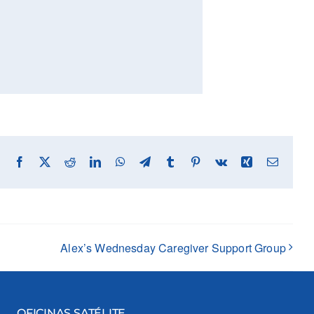
Facebook
X
Reddit
LinkedIn
WhatsApp
Telegram
Tumblr
Pinterest
Vk
Xing
Email
Alex’s Wednesday Caregiver Support Group
OFICINAS SATÉLITE