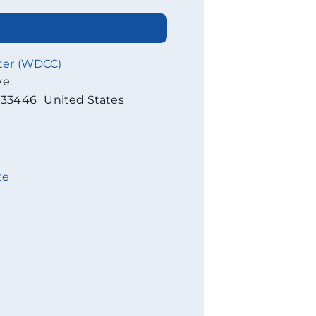
ter (WDCC)
ve.
33446
United States
te