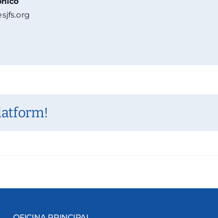
ónico
sjfs.org
latform!
OFICINA PRINCIPAL