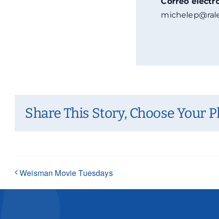
Correo electr
michelep@rale
Share This Story, Choose Your P
Weisman Movie Tuesdays