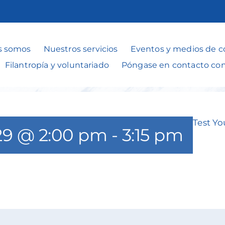
Trivia Time
s somos
Nuestros servicios
Eventos y medios de 
Filantropía y voluntariado
Póngase en contacto co
Test Yo
29 @ 2:00 pm
-
3:15 pm