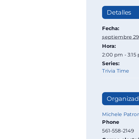
Detalles
Fecha:
septiembre 2
Hora:
2:00 pm - 3:15
Series:
Trivia Time
Organizad
Michele Patro
Phone
561-558-2149