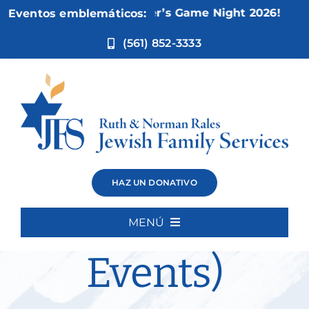
Ir
Nov 5:
Not Your Mother’s Game Night 2026!
Eventos emblemáticos:
al
contenido
(561) 852-3333
The Right
HAZ UN DONATIVO
Stuff (Current
MENÚ
Inicio
Events)
Quiénes somos