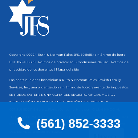
Copyright ©2024 Ruth & Norman Rales JFS, 501(c)(3) sin ánimo de lucro
EIN: #65-1115689 |
Política de privacidad
|
Condiciones de uso
|
Política de
privacidad de los donantes
| Mapa del sitio
Las contribuciones benefician a Ruth & Norman Rales Jewish Family
Services, Inc, una organización sin ánimo de lucro y exenta de impuestos.
SE PUEDE OBTENER UNA COPIA DEL REGISTRO OFICIAL Y DE LA
INFORMACIÓN FINANCIERA EN LA DIVISIÓN DE SERVICIOS AL
CONSUMIDOR EN www.FloridaConsumerHelp.com O LLAMANDO AL
TELÉFONO GRATUITO
800-435-7352
DENTRO DEL ESTADO. EL REGISTRO
(561) 852-3333
NO IMPLICA RESPALDO, APROBACIÓN O RECOMENDACIÓN POR PARTE
English
DEL ESTADO. Registro #CH13203
Spanish