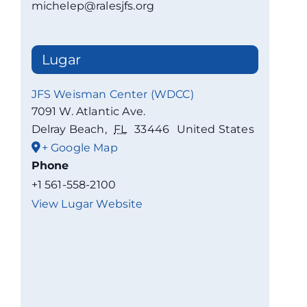
michelep@ralesjfs.org
Lugar
JFS Weisman Center (WDCC)
7091 W. Atlantic Ave.
Delray Beach
,
FL
33446
United States
+ Google Map
Phone
+1 561-558-2100
View Lugar Website