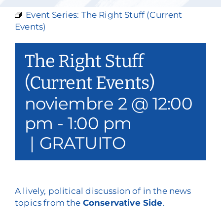
Nuestros servicios
Event Series:
The Right Stuff (Current
Events)
Eventos y medios de comunicación
The Right Stuff
Filantropía y voluntariado
(Current Events)
Póngase en contacto con
noviembre 2 @ 12:00
Buscar en
pm
-
1:00 pm
Donar
|
GRATUITO
A lively, political discussion of in the news
topics from the
Conservative Side
.