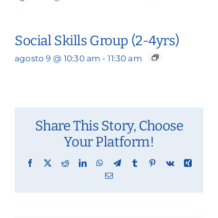
Social Skills Group (2-4yrs)
agosto 9 @ 10:30 am
-
11:30 am
Share This Story, Choose
Your Platform!
Facebook
X
Reddit
LinkedIn
WhatsApp
Telegram
Tumblr
Pinterest
Vk
Xing
Email