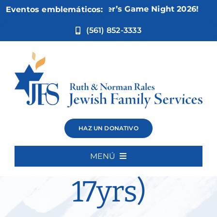
Ir
Nov 5:
Not Your Mother’s Game Night 2026!
Eventos emblemáticos:
al
contenido
(561) 852-3333
Social Skills
HAZ UN DONATIVO
Group (13-
MENÚ
Inicio
17yrs)
Quiénes somos