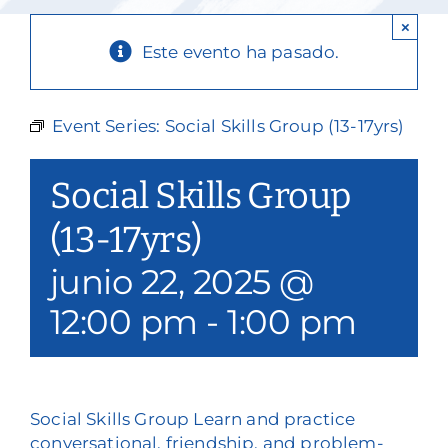
Nuestros servicios
×
Este evento ha pasado.
Eventos y medios de comunicación
Filantropía y voluntariado
Event Series:
Social Skills Group (13-17yrs)
Póngase en contacto con
Social Skills Group
Buscar en
(13-17yrs)
junio 22, 2025 @
Donar
12:00 pm
-
1:00 pm
Social Skills Group Learn and practice
conversational, friendship, and problem-