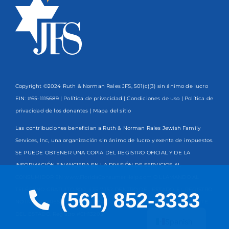
Copyright ©2024 Ruth & Norman Rales JFS, 501(c)(3) sin ánimo de lucro
EIN: #65-1115689 |
Política de privacidad
|
Condiciones de uso
|
Política de
privacidad de los donantes
| Mapa del sitio
Las contribuciones benefician a Ruth & Norman Rales Jewish Family
Services, Inc, una organización sin ánimo de lucro y exenta de impuestos.
SE PUEDE OBTENER UNA COPIA DEL REGISTRO OFICIAL Y DE LA
INFORMACIÓN FINANCIERA EN LA DIVISIÓN DE SERVICIOS AL
CONSUMIDOR EN www.FloridaConsumerHelp.com O LLAMANDO AL
TELÉFONO GRATUITO
800-435-7352
DENTRO DEL ESTADO. EL REGISTRO
(561) 852-3333
NO IMPLICA RESPALDO, APROBACIÓN O RECOMENDACIÓN POR PARTE
English
DEL ESTADO. Registro #CH13203
Spanish