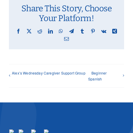
Share This Story, Choose
Your Platform!
Facebook
X
Reddit
LinkedIn
WhatsApp
Telegram
Tumblr
Pinterest
Vk
Xing
Email
Alex’s Wednesday Caregiver Support Group
Beginner
Spanish