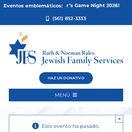
Ir
Nov 5:
Not Your Mother’s Game Night 2026!
Eventos emblemáticos:
al
contenido
(561) 852-3333
Sit and Be
HAZ UN DONATIVO
Fit**
MENÚ
Inicio
×
Quiénes somos
Este evento ha pasado.