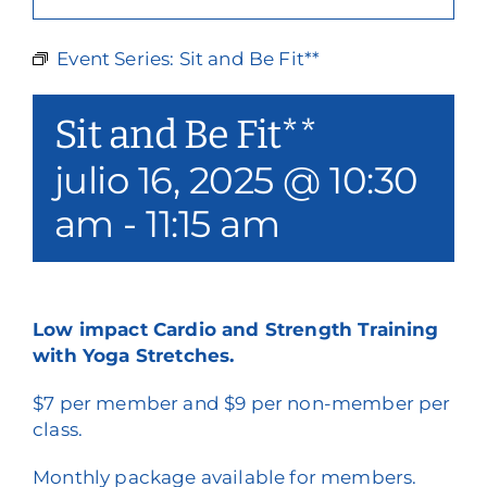
Nuestros servicios
Event Series:
Sit and Be Fit**
Eventos y medios de comunicación
Sit and Be Fit**
Filantropía y voluntariado
julio 16, 2025 @ 10:30
Póngase en contacto con
am
-
11:15 am
Buscar en
Donar
Low impact Cardio and Strength Training
with Yoga Stretches.
$7 per member and $9 per non-member per
class.
Monthly package available for members.