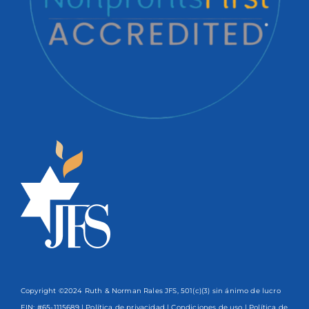
Copyright ©2024 Ruth & Norman Rales JFS, 501(c)(3) sin ánimo de lucro
EIN: #65-1115689 |
Política de privacidad
|
Condiciones de uso
|
Política de