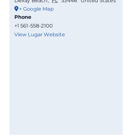
Delray Beach
,
FL
33446
United States
+ Google Map
Phone
+1 561-558-2100
View Lugar Website