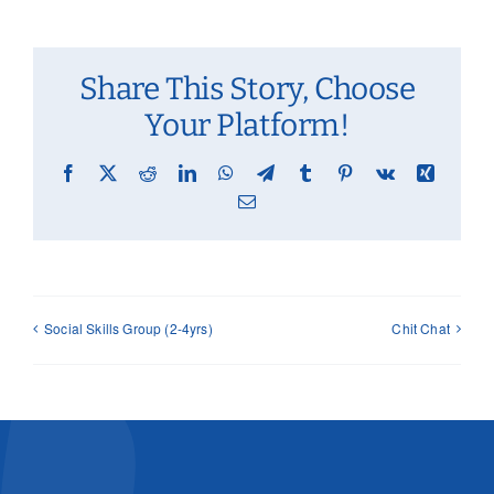
Share This Story, Choose
Your Platform!
Facebook
X
Reddit
LinkedIn
WhatsApp
Telegram
Tumblr
Pinterest
Vk
Xing
Email
Social Skills Group (2-4yrs)
Chit Chat