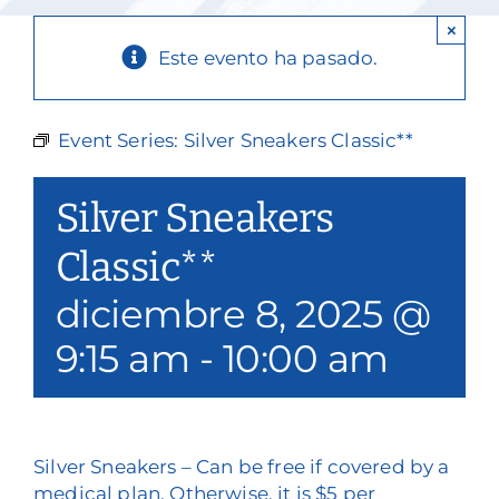
Nuestros servicios
×
Este evento ha pasado.
Eventos y medios de comunicación
Filantropía y voluntariado
Event Series:
Silver Sneakers Classic**
Póngase en contacto con
Silver Sneakers
Buscar en
Classic**
diciembre 8, 2025 @
Donar
9:15 am
-
10:00 am
Silver Sneakers – Can be free if covered by a
medical plan. Otherwise, it is $5 per