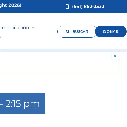
2026!
(561) 852-3333
abbi
comunicación
BUSCAR
DONAR
n
×
-
2:15 pm