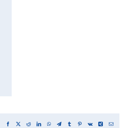
Facebook
X
Reddit
LinkedIn
WhatsApp
Telegram
Tumblr
Pinterest
Vk
Xing
Email