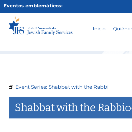
Ir
Eventos emblemáticos:
al
contenido
Sha
Inicio
Quiéne
Event Series:
Shabbat with the Rabbi
Shabbat with the Rabbi
o