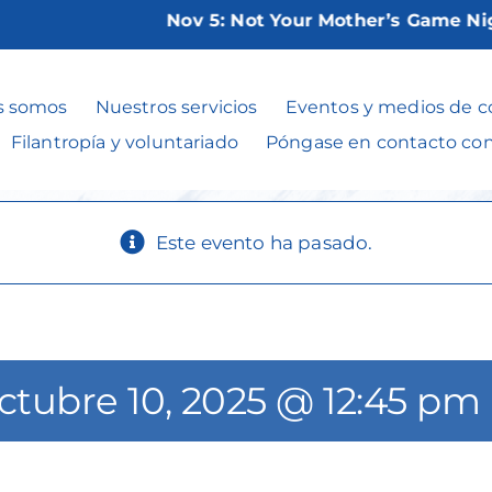
Nov 5:
Not Your Mother’s Game Night 
bbat with the R
s somos
Nuestros servicios
Eventos y medios de 
Filantropía y voluntariado
Póngase en contacto co
Este evento ha pasado.
ctubre 10, 2025 @ 12:45 pm