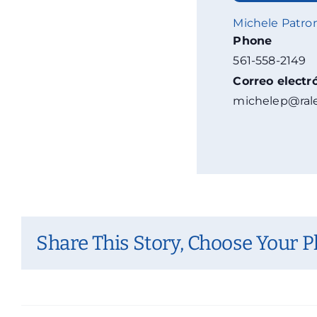
Michele Patro
Phone
561-558-2149
Correo electr
michelep@rale
Share This Story, Choose Your P