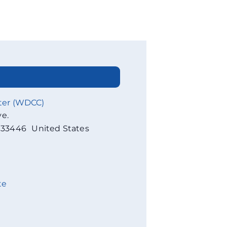
ter (WDCC)
ve.
33446
United States
te