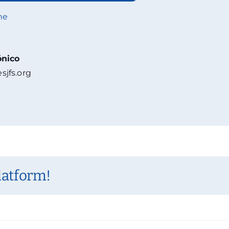
ne
ónico
sjfs.org
latform!