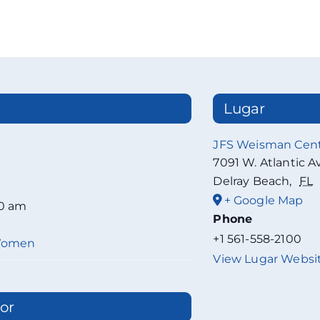
Lugar
JFS Weisman Cen
7091 W. Atlantic A
Delray Beach
,
FL
+ Google Map
00 am
Phone
+1 561-558-2100
 Women
View Lugar Websi
or