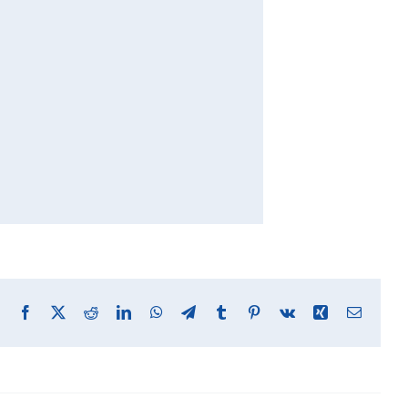
Facebook
X
Reddit
LinkedIn
WhatsApp
Telegram
Tumblr
Pinterest
Vk
Xing
Email