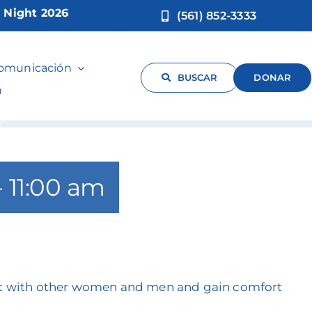
ht 2026!
(561) 852-3333
Packer
comunicación
BUSCAR
DONAR
n
-
11:00 am
ect with other women and men and gain comfort