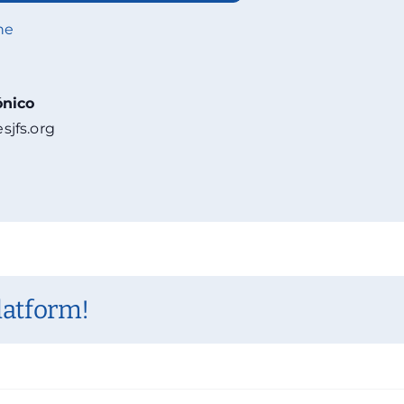
ne
ónico
sjfs.org
latform!