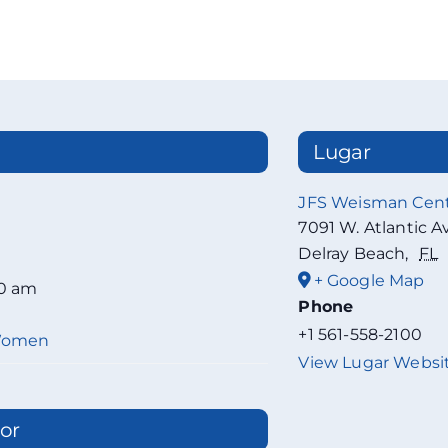
Lugar
JFS Weisman Cen
7091 W. Atlantic A
Delray Beach
,
FL
+ Google Map
00 am
Phone
+1 561-558-2100
 Women
View Lugar Websi
or