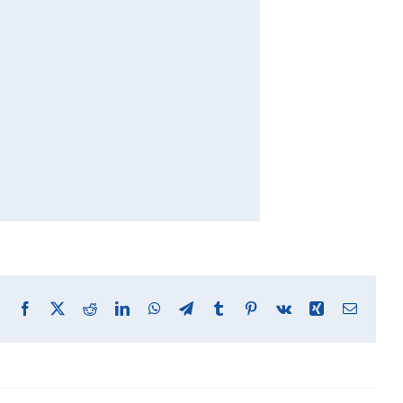
Facebook
X
Reddit
LinkedIn
WhatsApp
Telegram
Tumblr
Pinterest
Vk
Xing
Email