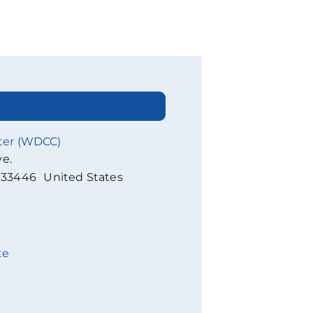
ter (WDCC)
ve.
33446
United States
te