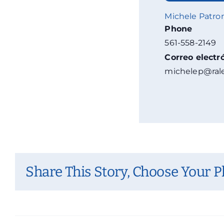
Michele Patro
Phone
561-558-2149
Correo electr
michelep@rale
Share This Story, Choose Your P