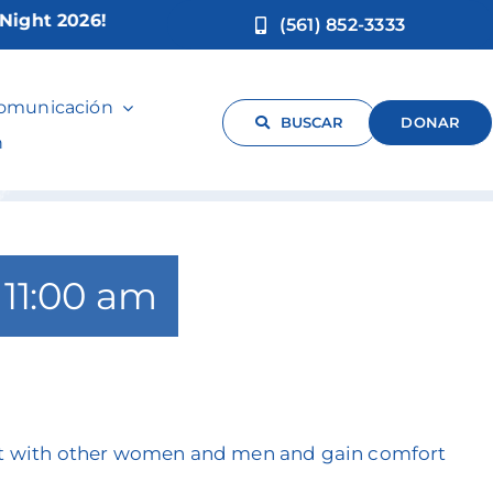
t 2026!
(561) 852-3333
Packer
comunicación
BUSCAR
DONAR
n
-
11:00 am
ect with other women and men and gain comfort