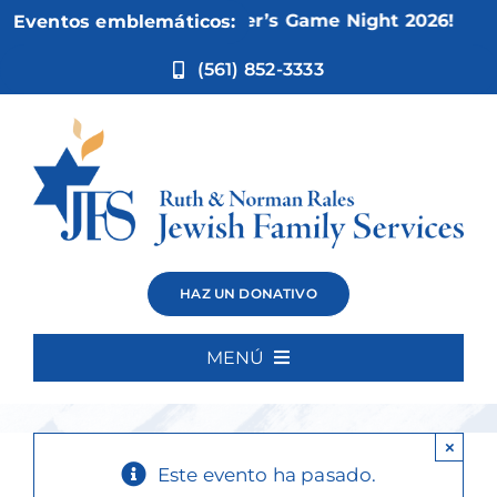
Ir
Nov 5:
Not Your Mother’s Game Night 2026!
Eventos emblemáticos:
al
contenido
(561) 852-3333
Positively
HAZ UN DONATIVO
Pittleman
MENÚ
Inicio
×
Quiénes somos
Este evento ha pasado.