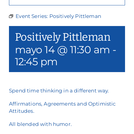
Nuestros servicios
Event Series:
Positively Pittleman
Eventos y medios de comunicación
Positively Pittleman
Filantropía y voluntariado
mayo 14 @ 11:30 am
-
Póngase en contacto con
12:45 pm
Buscar en
Donar
Spend time thinking in a different way.
Affirmations, Agreements and Optimistic
Attitudes.
All blended with humor.