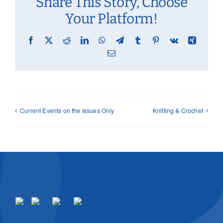
Share This Story, Choose
Your Platform!
Facebook
X
Reddit
LinkedIn
WhatsApp
Telegram
Tumblr
Pinterest
Vk
Xing
Email
Current Events on the Issues Only
Knitting & Crochet