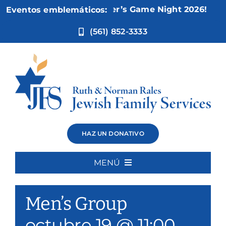
Ir
Nov 5:
Not Your Mother’s Game Night 2026!
Eventos emblemáticos:
al
contenido
(561) 852-3333
Men’s Group
HAZ UN DONATIVO
MENÚ
Event Series:
Men’s Group
Inicio
Men’s Group
Quiénes somos
octubre 19 @ 11:00