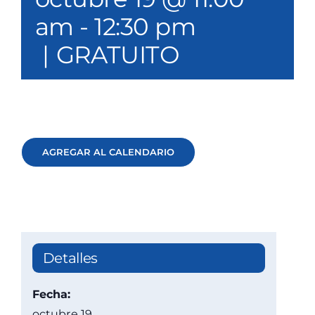
Nuestros servicios
am
-
12:30 pm
|
GRATUITO
Eventos y medios de comunicación
Filantropía y voluntariado
Póngase en contacto con
AGREGAR AL CALENDARIO
Buscar en
Donar
Detalles
Fecha:
octubre 19