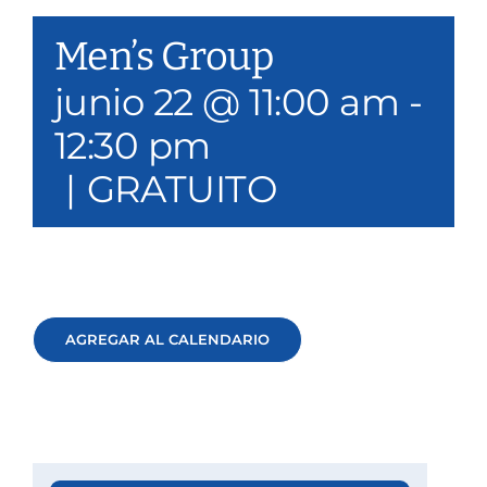
Nuestros servicios
Men’s Group
Eventos y medios de comunicación
junio 22 @ 11:00 am
-
12:30 pm
Filantropía y voluntariado
|
GRATUITO
Póngase en contacto con
Buscar en
Donar
AGREGAR AL CALENDARIO