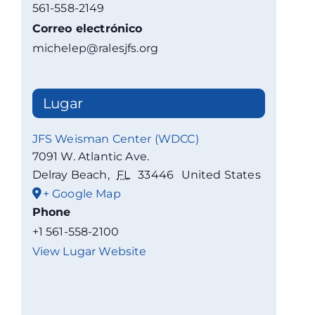
561-558-2149
Correo electrónico
michelep@ralesjfs.org
Lugar
JFS Weisman Center (WDCC)
7091 W. Atlantic Ave.
Delray Beach
,
FL
33446
United States
+ Google Map
Phone
+1 561-558-2100
View Lugar Website