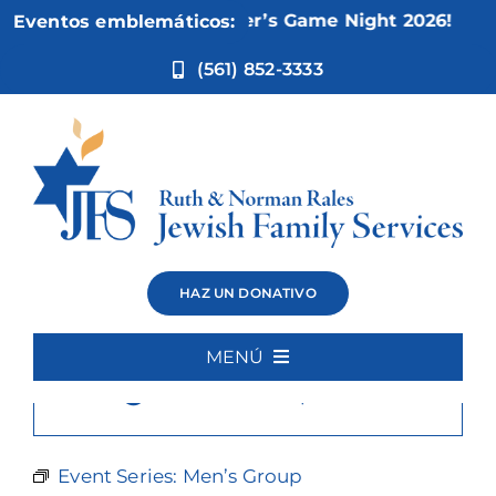
Ir
Nov 5:
Not Your Mother’s Game Night 2026!
Eventos emblemáticos:
al
contenido
(561) 852-3333
Men’s Group
HAZ UN DONATIVO
MENÚ
×
Este evento ha pasado.
Inicio
Quiénes somos
Event Series:
Men’s Group