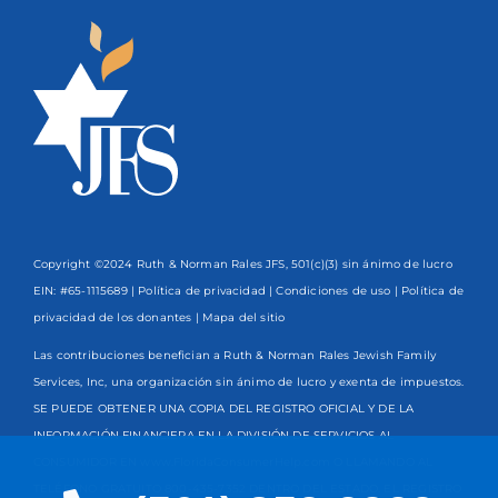
Copyright ©2024 Ruth & Norman Rales JFS, 501(c)(3) sin ánimo de lucro
EIN: #65-1115689 |
Política de privacidad
|
Condiciones de uso
|
Política de
privacidad de los donantes
| Mapa del sitio
Las contribuciones benefician a Ruth & Norman Rales Jewish Family
Services, Inc, una organización sin ánimo de lucro y exenta de impuestos.
SE PUEDE OBTENER UNA COPIA DEL REGISTRO OFICIAL Y DE LA
INFORMACIÓN FINANCIERA EN LA DIVISIÓN DE SERVICIOS AL
CONSUMIDOR EN www.FloridaConsumerHelp.com O LLAMANDO AL
TELÉFONO GRATUITO
800-435-7352
DENTRO DEL ESTADO. EL REGISTRO