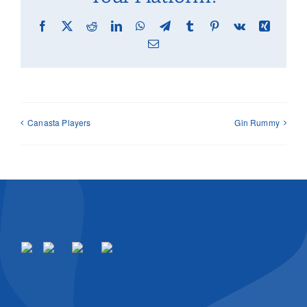
Facebook
X
Reddit
LinkedIn
WhatsApp
Telegram
Tumblr
Pinterest
Vk
Xing
Email
Canasta Players
Gin Rummy