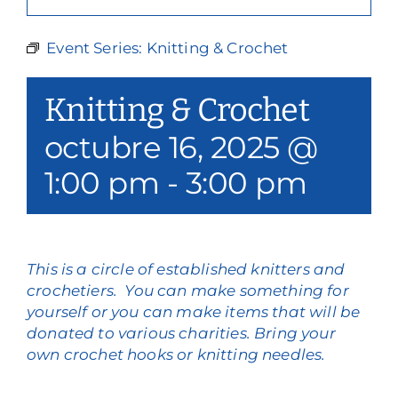
Nuestros servicios
Event Series:
Knitting & Crochet
Eventos y medios de comunicación
Knitting & Crochet
Filantropía y voluntariado
octubre 16, 2025 @
Póngase en contacto con
1:00 pm
-
3:00 pm
Buscar en
Donar
This is a circle of established knitters and
crochetiers. You can make something for
yourself or you can make items that will be
donated to various charities. Bring your
own crochet hooks or knitting needles.