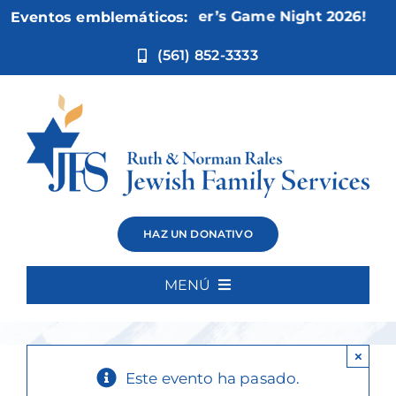
Ir
Nov 5:
Not Your Mother’s Game Night 2026!
Eventos emblemáticos:
al
contenido
(561) 852-3333
Knitting &
HAZ UN DONATIVO
Crochet
MENÚ
Inicio
×
Quiénes somos
Este evento ha pasado.