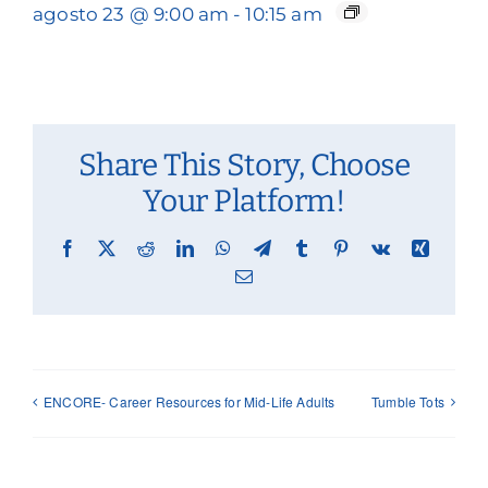
agosto 23 @ 9:00 am
-
10:15 am
Share This Story, Choose
Your Platform!
Facebook
X
Reddit
LinkedIn
WhatsApp
Telegram
Tumblr
Pinterest
Vk
Xing
Email
ENCORE- Career Resources for Mid-Life Adults
Tumble Tots