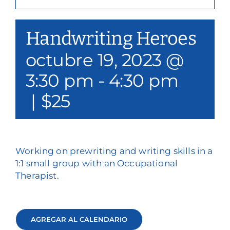
Nuestros servicios
Handwriting Heroes
Eventos y medios de comunicación
octubre 19, 2023 @
Filantropía y voluntariado
3:30 pm
-
4:30 pm
Póngase en contacto con
|
$25
Buscar en
Donar
Working on prewriting and writing skills in a
1:1 small group with an Occupational
Therapist.
AGREGAR AL CALENDARIO