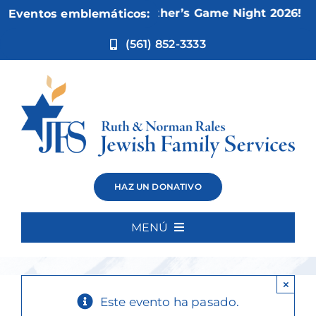
Ir
Nov 5:
Not Your Mother’s Game Night 2026!
Eventos emblemáticos:
al
contenido
(561) 852-3333
Handwriting
HAZ UN DONATIVO
Heroes
MENÚ
Inicio
×
Quiénes somos
Este evento ha pasado.