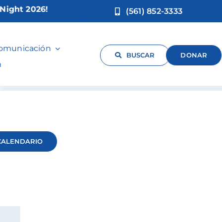
ht 2026!
(561) 852-3333
comunicación
BUSCAR
DONAR
n
CALENDARIO