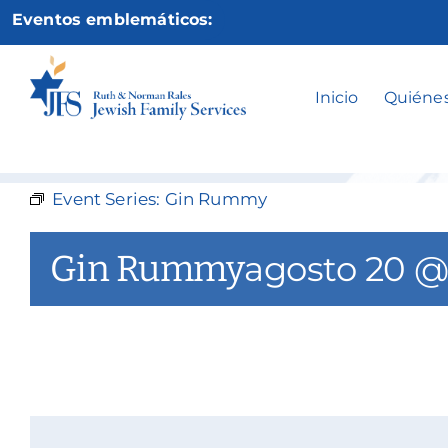
Ir
Eventos emblemáticos:
al
contenido
Inicio
Quiéne
Event Series:
Gin Rummy
Gin Rummy
agosto 20 @