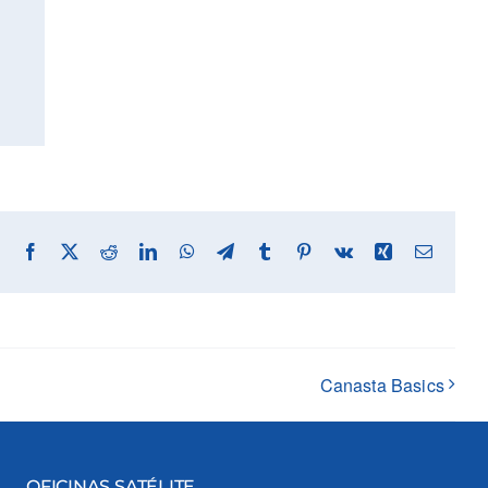
Facebook
X
Reddit
LinkedIn
WhatsApp
Telegram
Tumblr
Pinterest
Vk
Xing
Email
Canasta Basics
OFICINAS SATÉLITE