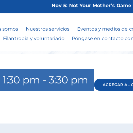
Nov 5:
Not Your Mother’s Game Nig
Gin Rummy
s somos
Nuestros servicios
Eventos y medios de 
Filantropía y voluntariado
Póngase en contacto co
 1:30 pm
-
3:30 pm
AGREGAR AL 