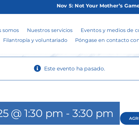
Nov 5:
Not Your Mother’s Game Nig
Gin Rummy
s somos
Nuestros servicios
Eventos y medios de 
Filantropía y voluntariado
Póngase en contacto co
Este evento ha pasado.
025 @ 1:30 pm
-
3:30 pm
AGR