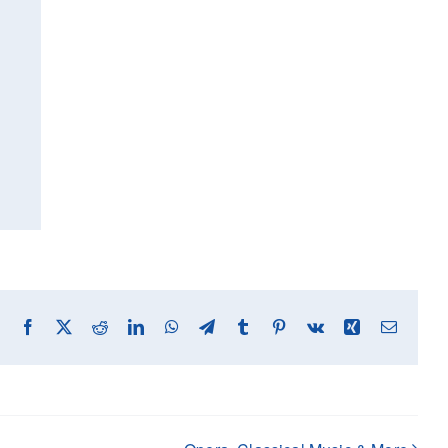
Facebook
X
Reddit
LinkedIn
WhatsApp
Telegram
Tumblr
Pinterest
Vk
Xing
Email