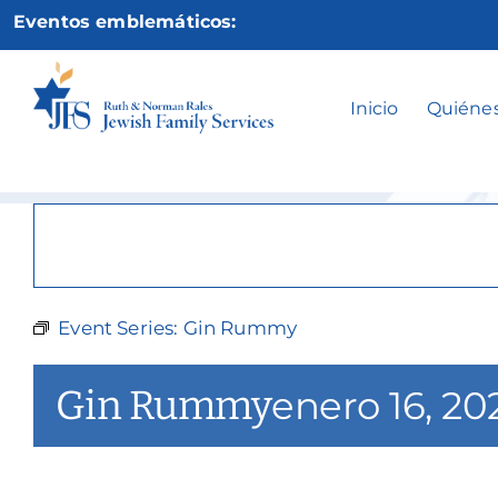
Ir
Eventos emblemáticos:
al
contenido
Inicio
Quiéne
Event Series:
Gin Rummy
Gin Rummy
enero 16, 2