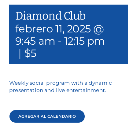
Nuestros servicios
Diamond Club
Eventos y medios de comunicación
febrero 11, 2025 @
9:45 am
-
12:15 pm
Filantropía y voluntariado
|
$5
Póngase en contacto con
Buscar en
Weekly social program with a dynamic
Donar
presentation and live entertainment.
AGREGAR AL CALENDARIO