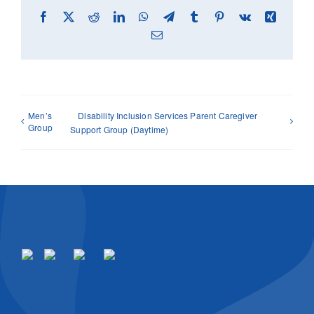
Facebook
X
Reddit
LinkedIn
WhatsApp
Telegram
Tumblr
Pinterest
Vk
Xing
Email
Men’s
Disability Inclusion Services Parent Caregiver
Group
Support Group (Daytime)