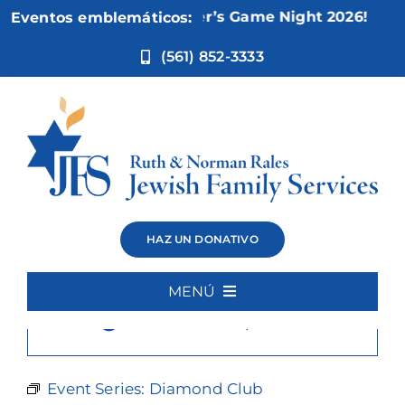
Ir
Nov 5:
Not Your Mother’s Game Night 2026!
Eventos emblemáticos:
al
contenido
(561) 852-3333
Diamond Club
HAZ UN DONATIVO
MENÚ
×
Este evento ha pasado.
Inicio
Quiénes somos
Event Series:
Diamond Club