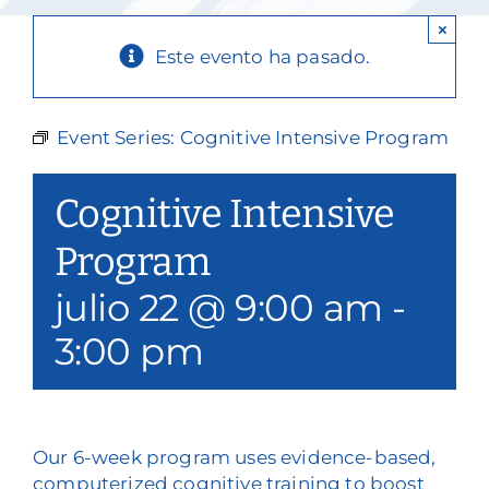
Nuestros servicios
×
Este evento ha pasado.
Eventos y medios de comunicación
Filantropía y voluntariado
Event Series:
Cognitive Intensive Program
Póngase en contacto con
Cognitive Intensive
Buscar en
Program
julio 22 @ 9:00 am
-
Donar
3:00 pm
Our 6-week program uses evidence-based,
computerized cognitive training to boost