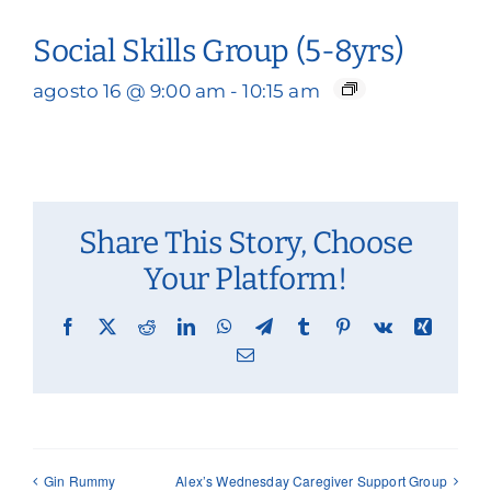
Social Skills Group (5-8yrs)
agosto 16 @ 9:00 am
-
10:15 am
Share This Story, Choose
Your Platform!
Facebook
X
Reddit
LinkedIn
WhatsApp
Telegram
Tumblr
Pinterest
Vk
Xing
Email
Gin Rummy
Alex’s Wednesday Caregiver Support Group