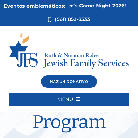
Ir
Nov 5:
Not Your Mother’s Game Night 2026!
Eventos emblemáticos:
al
contenido
(561) 852-3333
Cognitive
HAZ UN DONATIVO
Intensive
MENÚ
Inicio
Program
Quiénes somos