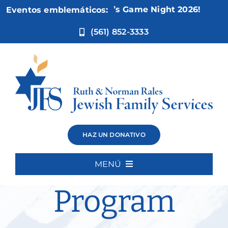
Ir
Nov 5:
Not Your Mother’s Game Night 2026!
Eventos emblemáticos:
al
contenido
(561) 852-3333
Cognitive
HAZ UN DONATIVO
Intensive
MENÚ
Inicio
Program
Quiénes somos