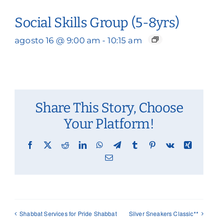
Social Skills Group (5-8yrs)
agosto 16 @ 9:00 am
-
10:15 am
Share This Story, Choose
Your Platform!
Facebook
X
Reddit
LinkedIn
WhatsApp
Telegram
Tumblr
Pinterest
Vk
Xing
Email
Shabbat Services for Pride Shabbat
Silver Sneakers Classic**