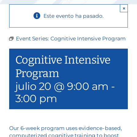
Nuestros servicios
×
Este evento ha pasado.
Eventos y medios de comunicación
Filantropía y voluntariado
Event Series:
Cognitive Intensive Program
Póngase en contacto con
Cognitive Intensive
Buscar en
Program
julio 20 @ 9:00 am
-
Donar
3:00 pm
Our 6-week program uses evidence-based,
computerized cognitive training to boost