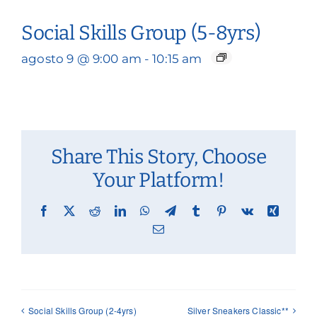
Social Skills Group (5-8yrs)
agosto 9 @ 9:00 am
-
10:15 am
Share This Story, Choose
Your Platform!
Facebook
X
Reddit
LinkedIn
WhatsApp
Telegram
Tumblr
Pinterest
Vk
Xing
Email
Social Skills Group (2-4yrs)
Silver Sneakers Classic**