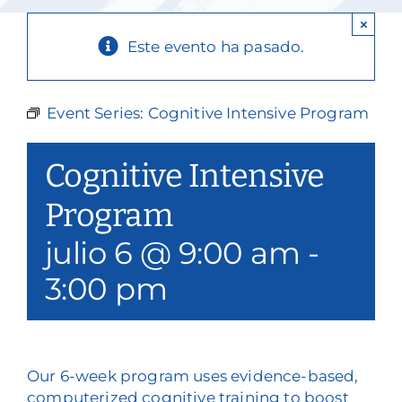
Nuestros servicios
×
Este evento ha pasado.
Eventos y medios de comunicación
Filantropía y voluntariado
Event Series:
Cognitive Intensive Program
Póngase en contacto con
Cognitive Intensive
Buscar en
Program
julio 6 @ 9:00 am
-
Donar
3:00 pm
Our 6-week program uses evidence-based,
computerized cognitive training to boost