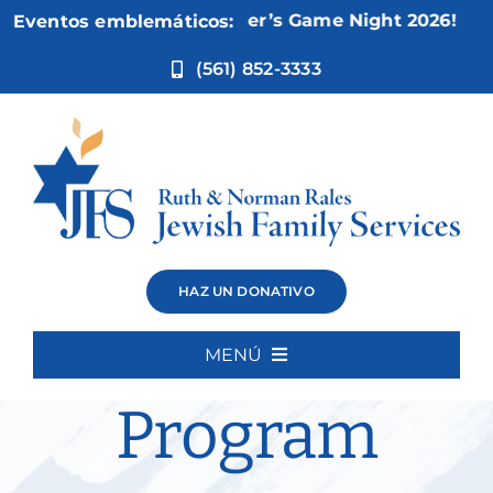
Ir
Nov 5:
Not Your Mother’s Game Night 2026!
Eventos emblemáticos:
al
contenido
(561) 852-3333
Cognitive
HAZ UN DONATIVO
Intensive
MENÚ
Inicio
Program
Quiénes somos