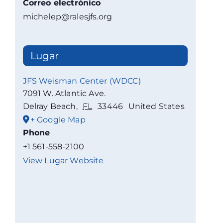
Correo electrónico
michelep@ralesjfs.org
Lugar
JFS Weisman Center (WDCC)
7091 W. Atlantic Ave.
Delray Beach
,
FL
33446
United States
+ Google Map
Phone
+1 561-558-2100
View Lugar Website