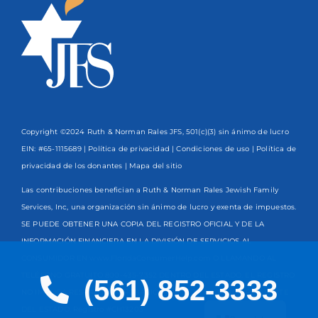
Copyright ©2024 Ruth & Norman Rales JFS, 501(c)(3) sin ánimo de lucro
EIN: #65-1115689 |
Política de privacidad
|
Condiciones de uso
|
Política de
privacidad de los donantes
| Mapa del sitio
Las contribuciones benefician a Ruth & Norman Rales Jewish Family
Services, Inc, una organización sin ánimo de lucro y exenta de impuestos.
SE PUEDE OBTENER UNA COPIA DEL REGISTRO OFICIAL Y DE LA
INFORMACIÓN FINANCIERA EN LA DIVISIÓN DE SERVICIOS AL
CONSUMIDOR EN www.FloridaConsumerHelp.com O LLAMANDO AL
TELÉFONO GRATUITO
800-435-7352
DENTRO DEL ESTADO. EL REGISTRO
(561) 852-3333
NO IMPLICA RESPALDO, APROBACIÓN O RECOMENDACIÓN POR PARTE
English
DEL ESTADO. Registro #CH13203