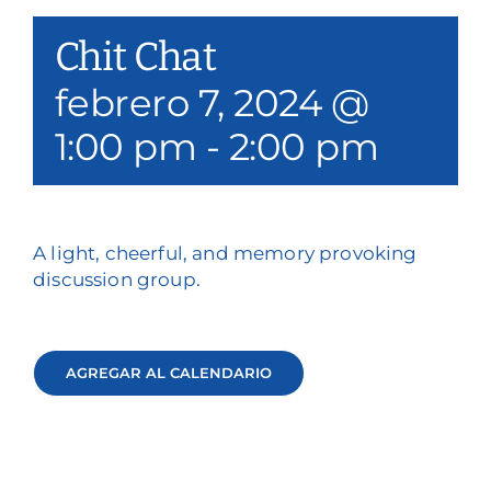
Nuestros servicios
Chit Chat
Eventos y medios de comunicación
febrero 7, 2024 @
1:00 pm
-
2:00 pm
Filantropía y voluntariado
Póngase en contacto con
Buscar en
A light, cheerful, and memory provoking
discussion group.
Donar
AGREGAR AL CALENDARIO