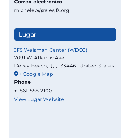
Correo electrónico
michelep@ralesjfs.org
Lugar
JFS Weisman Center (WDCC)
7091 W. Atlantic Ave.
Delray Beach
,
FL
33446
United States
+ Google Map
Phone
+1 561-558-2100
View Lugar Website