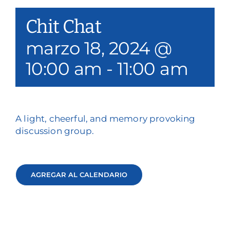
Nuestros servicios
Chit Chat
Eventos y medios de comunicación
marzo 18, 2024 @
10:00 am
-
11:00 am
Filantropía y voluntariado
Póngase en contacto con
Buscar en
A light, cheerful, and memory provoking
discussion group.
Donar
AGREGAR AL CALENDARIO