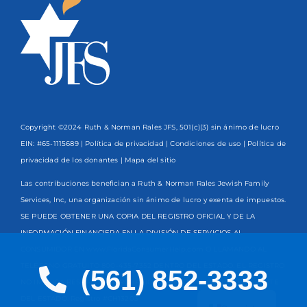
Copyright ©2024 Ruth & Norman Rales JFS, 501(c)(3) sin ánimo de lucro
EIN: #65-1115689 |
Política de privacidad
|
Condiciones de uso
|
Política de
privacidad de los donantes
| Mapa del sitio
Las contribuciones benefician a Ruth & Norman Rales Jewish Family
Services, Inc, una organización sin ánimo de lucro y exenta de impuestos.
SE PUEDE OBTENER UNA COPIA DEL REGISTRO OFICIAL Y DE LA
INFORMACIÓN FINANCIERA EN LA DIVISIÓN DE SERVICIOS AL
CONSUMIDOR EN www.FloridaConsumerHelp.com O LLAMANDO AL
TELÉFONO GRATUITO
800-435-7352
DENTRO DEL ESTADO. EL REGISTRO
(561) 852-3333
NO IMPLICA RESPALDO, APROBACIÓN O RECOMENDACIÓN POR PARTE
English
DEL ESTADO. Registro #CH13203