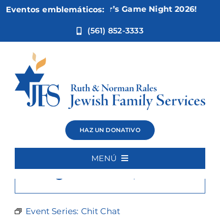
Ir
Nov 5:
Not Your Mother’s Game Night 2026!
Eventos emblemáticos:
al
contenido
(561) 852-3333
Chit Chat
HAZ UN DONATIVO
MENÚ
×
Este evento ha pasado.
Inicio
Quiénes somos
Event Series:
Chit Chat