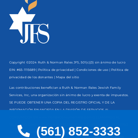
Copyright ©2024 Ruth & Norman Rales JFS, 501(c)(3) sin ánimo de lucro
EIN: #65-1115689 |
Política de privacidad
|
Condiciones de uso
|
Política de
privacidad de los donantes
| Mapa del sitio
Las contribuciones benefician a Ruth & Norman Rales Jewish Family
Services, Inc, una organización sin ánimo de lucro y exenta de impuestos.
SE PUEDE OBTENER UNA COPIA DEL REGISTRO OFICIAL Y DE LA
INFORMACIÓN FINANCIERA EN LA DIVISIÓN DE SERVICIOS AL
CONSUMIDOR EN www.FloridaConsumerHelp.com O LLAMANDO AL
TELÉFONO GRATUITO
800-435-7352
DENTRO DEL ESTADO. EL REGISTRO
(561) 852-3333
NO IMPLICA RESPALDO, APROBACIÓN O RECOMENDACIÓN POR PARTE
English