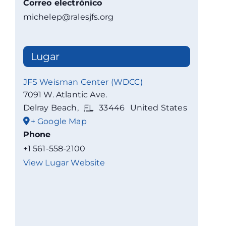
Correo electrónico
michelep@ralesjfs.org
Lugar
JFS Weisman Center (WDCC)
7091 W. Atlantic Ave.
Delray Beach
,
FL
33446
United States
+ Google Map
Phone
+1 561-558-2100
View Lugar Website