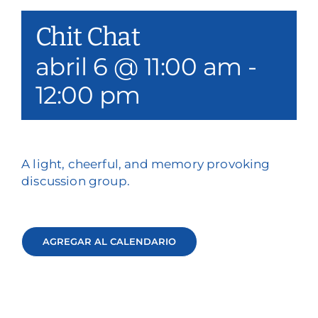
Nuestros servicios
Chit Chat
Eventos y medios de comunicación
abril 6 @ 11:00 am
-
12:00 pm
Filantropía y voluntariado
Póngase en contacto con
Buscar en
A light, cheerful, and memory provoking
discussion group.
Donar
AGREGAR AL CALENDARIO