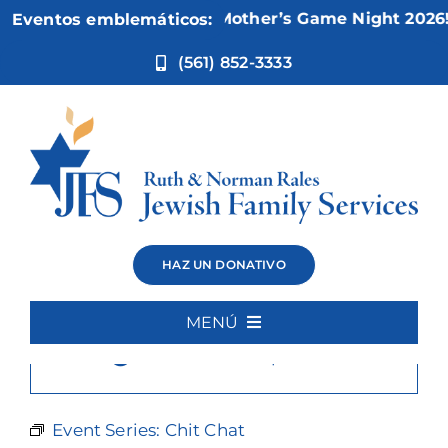
Ir
Nov 5:
Not Your Mother’s Game Night 2026!
Eventos emblemáticos:
al
contenido
(561) 852-3333
Chit Chat
HAZ UN DONATIVO
MENÚ
×
Este evento ha pasado.
Inicio
Quiénes somos
Event Series:
Chit Chat