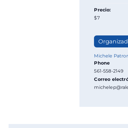
Precio:
$7
Organizad
Michele Patro
Phone
561-558-2149
Correo electr
michelep@rale