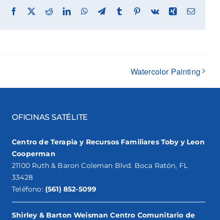
Facebook
X
Reddit
LinkedIn
WhatsApp
Telegram
Tumblr
Pinterest
Vk
Xing
Email
Watercolor Painting
OFICINAS SATÉLITE
Centro de Terapia y Recursos Familiares Toby y Leon
Cooperman
21100 Ruth & Baron Coleman Blvd. Boca Ratón, FL
33428
Teléfono:
(561) 852-5099
Shirley & Barton Weisman Centro Comunitario de