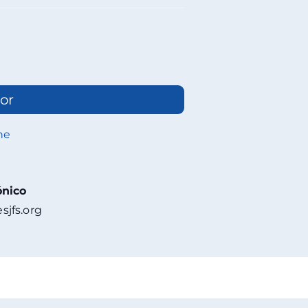
or
ne
ónico
sjfs.org