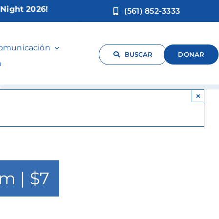
t 2026!
(561) 852-3333
comunicación
BUSCAR
DONAR
n
×
pm
|
$7