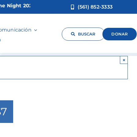
ight 2026!
(561) 852-3333
comunicación
BUSCAR
DONAR
n
×
$7