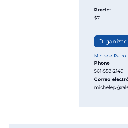
Precio:
$7
Organizad
Michele Patro
Phone
561-558-2149
Correo electr
michelep@rale