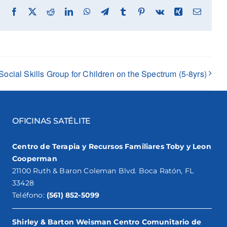
Facebook
X
Reddit
LinkedIn
WhatsApp
Telegram
Tumblr
Pinterest
Vk
Xing
Email
Social Skills Group for Children on the Spectrum (5-8yrs)
OFICINAS SATÉLITE
Centro de Terapia y Recursos Familiares Toby y Leon
Cooperman
21100 Ruth & Baron Coleman Blvd. Boca Ratón, FL
33428
Teléfono:
(561) 852-5099
Shirley & Barton Weisman Centro Comunitario de