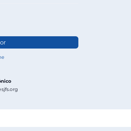
or
ne
ónico
sjfs.org