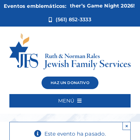
Ir
Nov 5:
Not Your Mother’s Game Night 2026!
Eventos emblemáticos:
al
contenido
(561) 852-3333
Canasta
HAZ UN DONATIVO
Basics
MENÚ
Inicio
×
Quiénes somos
Este evento ha pasado.