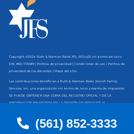
Copyright ©2024 Ruth & Norman Rales JFS, 501(c)(3) sin ánimo de lucro
EIN: #65-1115689 |
Política de privacidad
|
Condiciones de uso
|
Política de
privacidad de los donantes
| Mapa del sitio
Las contribuciones benefician a Ruth & Norman Rales Jewish Family
Services, Inc, una organización sin ánimo de lucro y exenta de impuestos.
SE PUEDE OBTENER UNA COPIA DEL REGISTRO OFICIAL Y DE LA
INFORMACIÓN FINANCIERA EN LA DIVISIÓN DE SERVICIOS AL
CONSUMIDOR EN www.FloridaConsumerHelp.com O LLAMANDO AL
TELÉFONO GRATUITO
800-435-7352
DENTRO DEL ESTADO. EL REGISTRO
(561) 852-3333
NO IMPLICA RESPALDO, APROBACIÓN O RECOMENDACIÓN POR PARTE
English
DEL ESTADO. Registro #CH13203