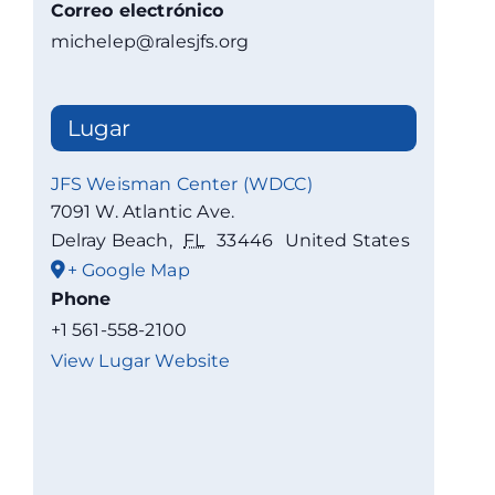
Correo electrónico
michelep@ralesjfs.org
Lugar
JFS Weisman Center (WDCC)
7091 W. Atlantic Ave.
Delray Beach
,
FL
33446
United States
+ Google Map
Phone
+1 561-558-2100
View Lugar Website