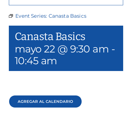
Nuestros servicios
Event Series:
Canasta Basics
Eventos y medios de comunicación
Canasta Basics
Filantropía y voluntariado
mayo 22 @ 9:30 am
-
Póngase en contacto con
10:45 am
Buscar en
Donar
AGREGAR AL CALENDARIO