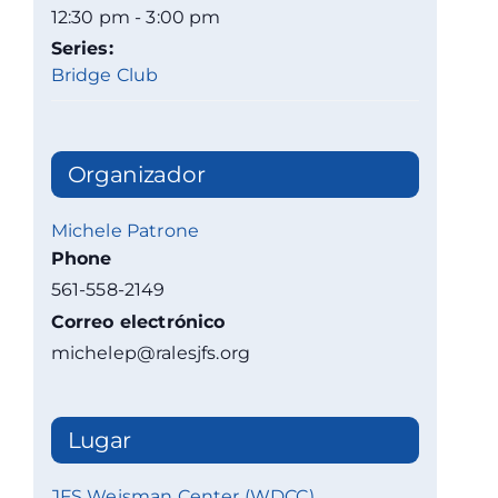
12:30 pm - 3:00 pm
Series:
Bridge Club
Organizador
Michele Patrone
Phone
561-558-2149
Correo electrónico
michelep@ralesjfs.org
Lugar
JFS Weisman Center (WDCC)