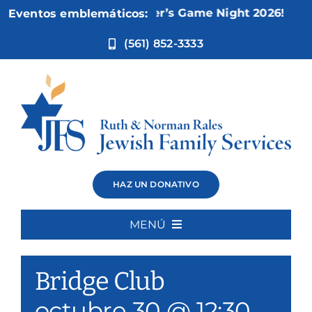
Ir
Nov 5:
Not Your Mother’s Game Night 2026!
Eventos emblemáticos:
al
contenido
(561) 852-3333
Bridge Club
HAZ UN DONATIVO
MENÚ
Event Series:
Bridge Club
Inicio
Bridge Club
Quiénes somos
octubre 30 @ 12:30