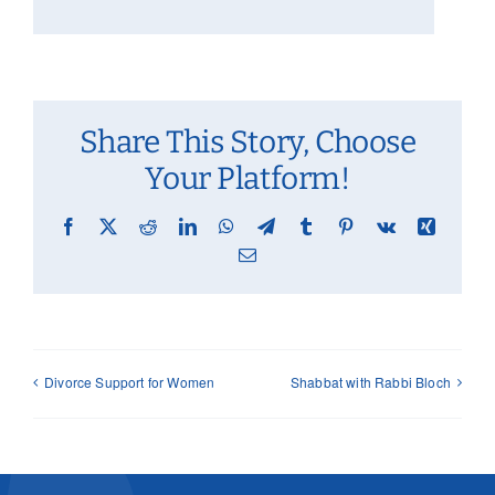
Share This Story, Choose
Your Platform!
Facebook
X
Reddit
LinkedIn
WhatsApp
Telegram
Tumblr
Pinterest
Vk
Xing
Email
Divorce Support for Women
Shabbat with Rabbi Bloch