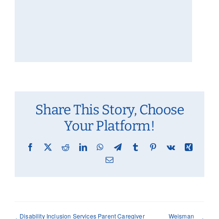
Share This Story, Choose
Your Platform!
Facebook
X
Reddit
LinkedIn
WhatsApp
Telegram
Tumblr
Pinterest
Vk
Xing
Email
Disability Inclusion Services Parent Caregiver
Weisman