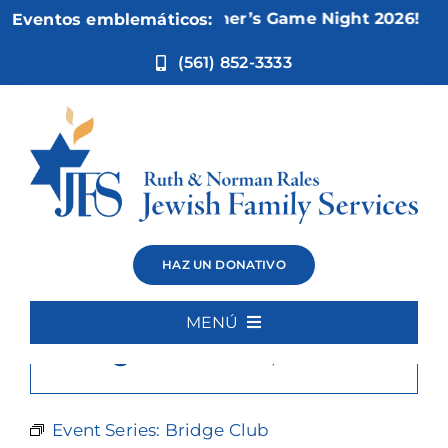
Ir
Nov 5:
Not Your Mother’s Game Night 2026!
Eventos emblemáticos:
al
contenido
(561) 852-3333
Bridge Club
HAZ UN DONATIVO
MENÚ
×
Este evento ha pasado.
Inicio
Quiénes somos
Event Series:
Bridge Club