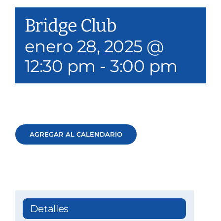
Nuestros servicios
Bridge Club
Eventos y medios de comunicación
enero 28, 2025 @
12:30 pm
-
3:00 pm
Filantropía y voluntariado
Póngase en contacto con
Buscar en
AGREGAR AL CALENDARIO
Donar
Detalles