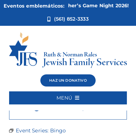
Ir
Nov 5:
Not Your Mother’s Game Night 2026!
Eventos emblemáticos:
al
contenido
(561) 852-3333
Bingo
HAZ UN DONATIVO
MENÚ
×
Este evento ha pasado.
Inicio
Quiénes somos
Event Series:
Bingo