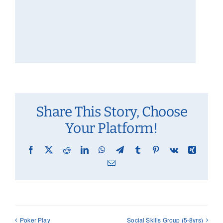
Share This Story, Choose
Your Platform!
Facebook
X
Reddit
LinkedIn
WhatsApp
Telegram
Tumblr
Pinterest
Vk
Xing
Email
Poker Play
Social Skills Group (5-8yrs)