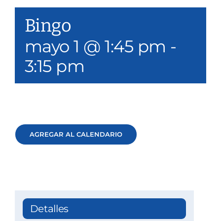
Nuestros servicios
Bingo
Eventos y medios de comunicación
mayo 1 @ 1:45 pm
-
3:15 pm
Filantropía y voluntariado
Póngase en contacto con
Buscar en
AGREGAR AL CALENDARIO
Donar
Detalles