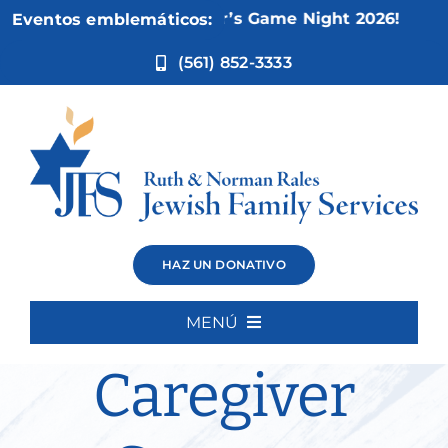
Ir
Nov 5:
Not Your Mother’s Game Night 2026!
Eventos emblemáticos:
al
contenido
(561) 852-3333
Alex’s
HAZ UN DONATIVO
Wednesday
MENÚ
Inicio
Caregiver
Quiénes somos