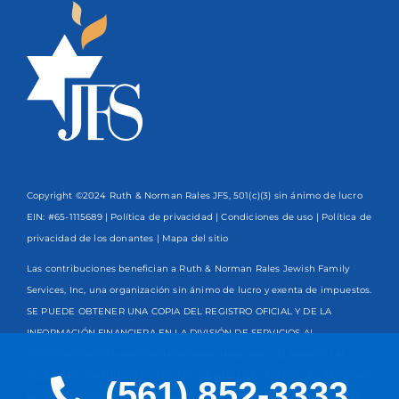
Copyright ©2024 Ruth & Norman Rales JFS, 501(c)(3) sin ánimo de lucro
EIN: #65-1115689 |
Política de privacidad
|
Condiciones de uso
|
Política de
privacidad de los donantes
| Mapa del sitio
Las contribuciones benefician a Ruth & Norman Rales Jewish Family
Services, Inc, una organización sin ánimo de lucro y exenta de impuestos.
SE PUEDE OBTENER UNA COPIA DEL REGISTRO OFICIAL Y DE LA
INFORMACIÓN FINANCIERA EN LA DIVISIÓN DE SERVICIOS AL
CONSUMIDOR EN www.FloridaConsumerHelp.com O LLAMANDO AL
TELÉFONO GRATUITO
800-435-7352
DENTRO DEL ESTADO. EL REGISTRO
(561) 852-3333
NO IMPLICA RESPALDO, APROBACIÓN O RECOMENDACIÓN POR PARTE