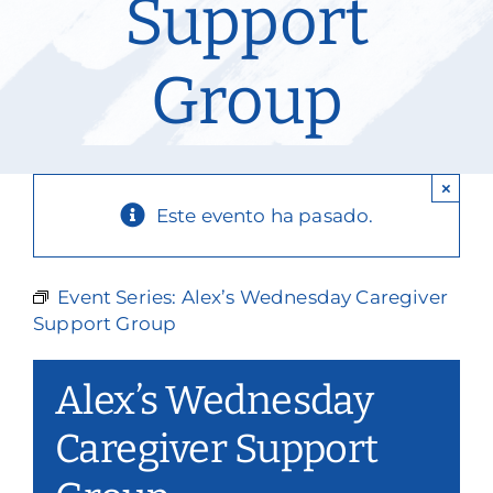
Support
Nuestros servicios
Group
Eventos y medios de comunicación
Filantropía y voluntariado
×
Póngase en contacto con
Este evento ha pasado.
Buscar en
Event Series:
Alex’s Wednesday Caregiver
Donar
Support Group
Alex’s Wednesday
Caregiver Support