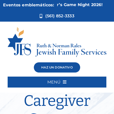
Ir
Nov 5:
Not Your Mother’s Game Night 2026!
Eventos emblemáticos:
al
contenido
(561) 852-3333
Alex’s
HAZ UN DONATIVO
Thursday
MENÚ
Inicio
Caregiver
Quiénes somos