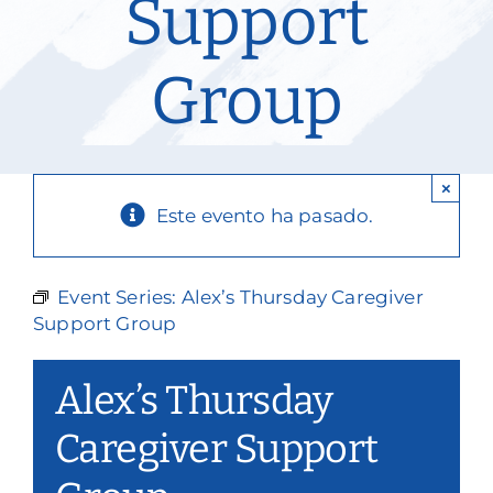
Support
Nuestros servicios
Group
Eventos y medios de comunicación
Filantropía y voluntariado
×
Póngase en contacto con
Este evento ha pasado.
Buscar en
Event Series:
Alex’s Thursday Caregiver
Donar
Support Group
Alex’s Thursday
Caregiver Support