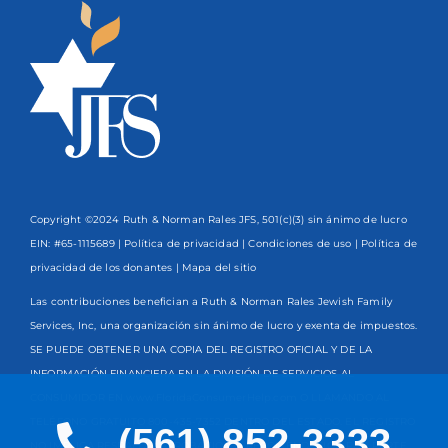
Copyright ©2024 Ruth & Norman Rales JFS, 501(c)(3) sin ánimo de lucro
EIN: #65-1115689 |
Política de privacidad
|
Condiciones de uso
|
Política de
privacidad de los donantes
| Mapa del sitio
Las contribuciones benefician a Ruth & Norman Rales Jewish Family
Services, Inc, una organización sin ánimo de lucro y exenta de impuestos.
SE PUEDE OBTENER UNA COPIA DEL REGISTRO OFICIAL Y DE LA
INFORMACIÓN FINANCIERA EN LA DIVISIÓN DE SERVICIOS AL
CONSUMIDOR EN www.FloridaConsumerHelp.com O LLAMANDO AL
TELÉFONO GRATUITO
800-435-7352
DENTRO DEL ESTADO. EL REGISTRO
(561) 852-3333
NO IMPLICA RESPALDO, APROBACIÓN O RECOMENDACIÓN POR PARTE