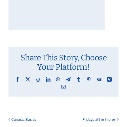
Share This Story, Choose
Your Platform!
Facebook
X
Reddit
LinkedIn
WhatsApp
Telegram
Tumblr
Pinterest
Vk
Xing
Email
Canasta Basics
Fridays at the Improv