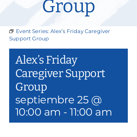
Group
Nuestros servicios
Eventos y medios de comunicación
Event Series:
Alex’s Friday Caregiver
Filantropía y voluntariado
Support Group
Póngase en contacto con
Alex’s Friday
Buscar en
Caregiver Support
Group
Donar
septiembre 25 @
10:00 am
-
11:00 am