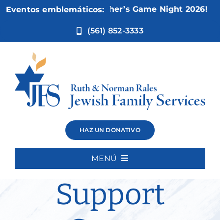
Ir
Nov 5:
Not Your Mother’s Game Night 2026!
Eventos emblemáticos:
al
contenido
(561) 852-3333
Alex’s Friday
HAZ UN DONATIVO
Caregiver
MENÚ
Inicio
Support
Quiénes somos